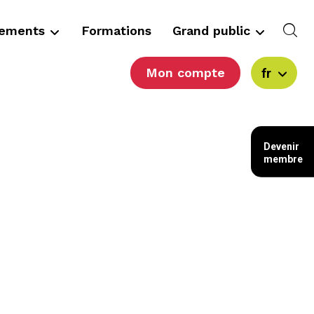
cements
Formations
Grand public
Mon compte
fr
Devenir
membre