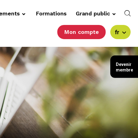
cements
Formations
Grand public
Mon compte
fr
Devenir
membre