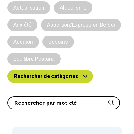
Actualisation
Alcoolisme
Anxiété
Assertion/Expression De Soi
Audition
Besoins
Équilibre Postural
Rechercher de catégories