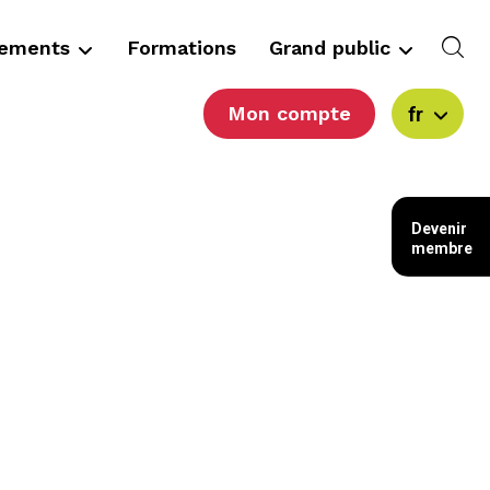
cements
Formations
Grand public
Mon compte
fr
Devenir
membre