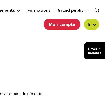
cements
Formations
Grand public
Mon compte
fr
Devenir
membre
iversitaire de gériatrie