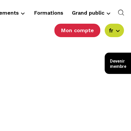
cements
Formations
Grand public
Mon compte
fr
Devenir
membre