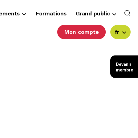
cements
Formations
Grand public
Mon compte
fr
Devenir
membre