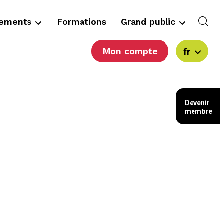
cements
Formations
Grand public
Mon compte
fr
Devenir
membre