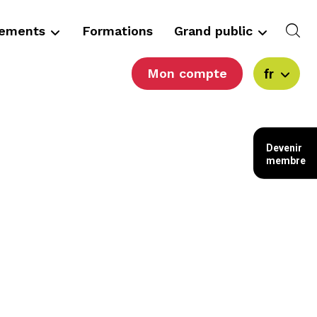
cements
Formations
Grand public
Mon compte
fr
Devenir
membre