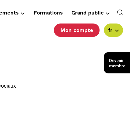
cements
Formations
Grand public
Mon compte
fr
Devenir
membre
sociaux