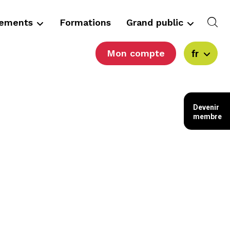
cements
Formations
Grand public
Mon compte
fr
Devenir
membre