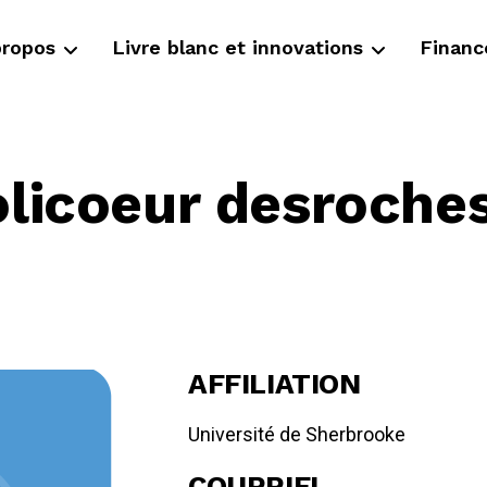
propos
Livre blanc et innovations
Finan
olicoeur desroche
AFFILIATION
Université de Sherbrooke
COURRIEL