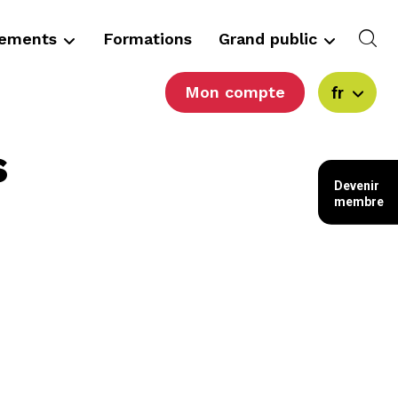
cements
Formations
Grand public
Mon compte
fr
s
Devenir
membre