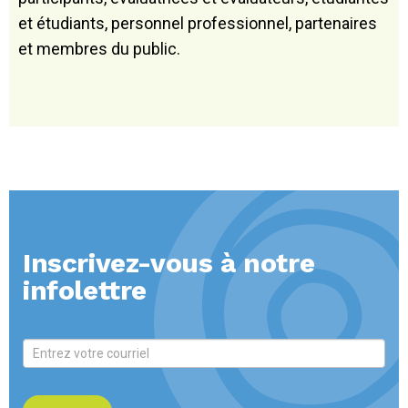
et étudiants, personnel professionnel, partenaires
et membres du public.
Inscrivez-vous à notre
infolettre
newsletter
Si vous
êtes un
humain, ne