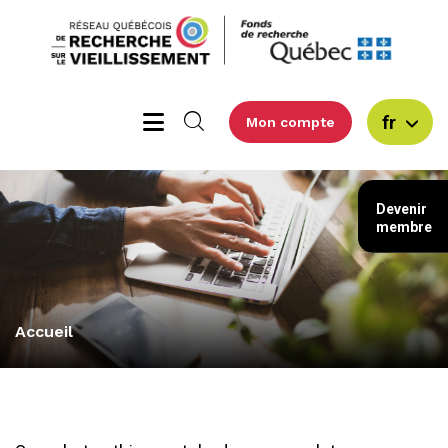
fr
Mon compte
Devenir
membre
Accueil