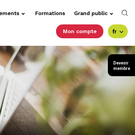
cements
Formations
Grand public
Mon compte
fr
Devenir
membre