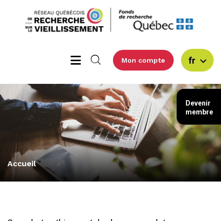
fr
Mon compte
Devenir
membre
Accueil