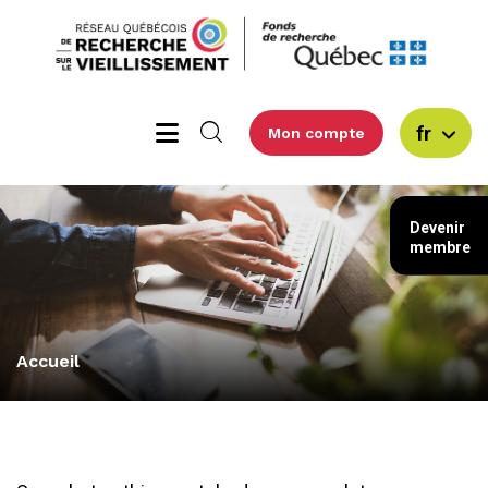
fr
Mon compte
Devenir
membre
Accueil