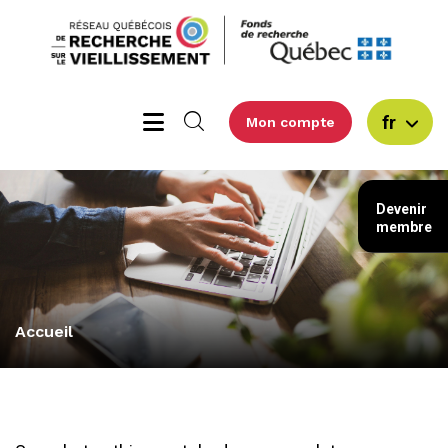
fr
Mon compte
Devenir
membre
Accueil