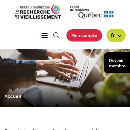
fr
Mon compte
Devenir
membre
Accueil