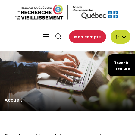
fr
Mon compte
Devenir
membre
Accueil