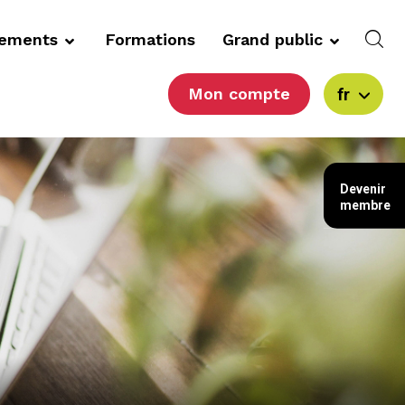
cements
Formations
Grand public
Mon compte
fr
Devenir
membre