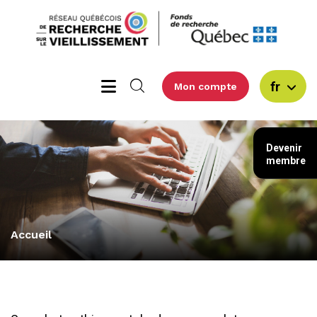
fr
Mon compte
Devenir
membre
Accueil