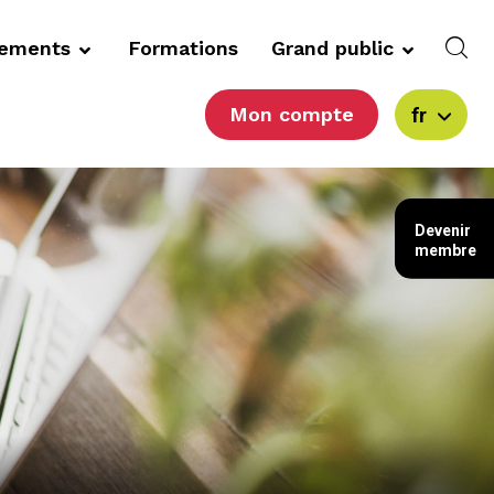
cements
Formations
Grand public
Mon compte
fr
Devenir
membre