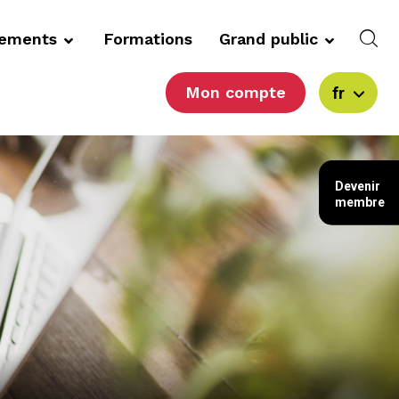
cements
Formations
Grand public
Mon compte
fr
Devenir
membre